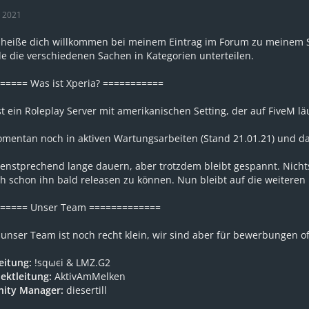
r 2021
h heiße dich willkommen bei meinem Eintrag im Forum zu meinem 
e die verschiedenen Sachen in Kategorien unterteilen.
===== Was ist Xperia? ===========
st ein Roleplay Server mit amerikanischen Setting, der auf FiveM l
omentan noch in aktiven Wartungsarbeiten (Stand 21.01.21) und da 
enstprechend lange dauern, aber trotzdem bleibt gespannt. Nichts 
ch schon ihn bald releasen zu können. Nun bleibt auf die weitere
===== Unser Team =============
unser Team ist noch recht klein, wir sind aber für bewerbungen of
leitung:
!sqωєi & LMZ.G2
jektleitung:
AktivAmMelken
ity Manager:
diesertill