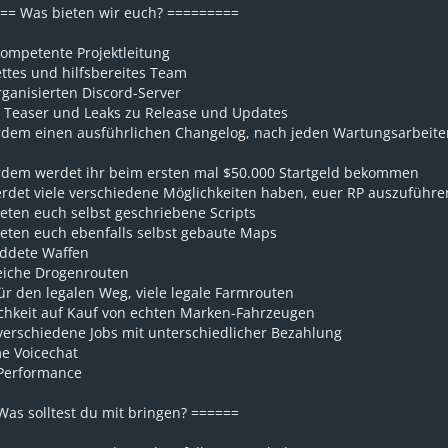
== Was bieten wir euch? =========
kompetente Projektleitung
ttes und hilfsbereites Team
ganisierten Discord-Server
e Teaser und Leaks zu Release und Updates
dem einen ausführlichen Changelog, nach jeden Wartungsarbeite
dem werdet ihr beim ersten mal $50.000 Startgeld bekommen
erdet viele verschiedene Möglichkeiten haben, euer RP auszuführe
eten euch selbst geschriebene Scripts
ieten euch ebenfalls selbst gebaute Maps
ddete Waffen
eiche Drogenrouten
ür den legalen Weg, viele legale Farmrouten
chkeit auf Kauf von echten Marken-Fahrzeugen
 verschiedene Jobs mit unterschiedlicher Bezahlung
e Voicechat
Performance
Was solltest du mit bringen? ======