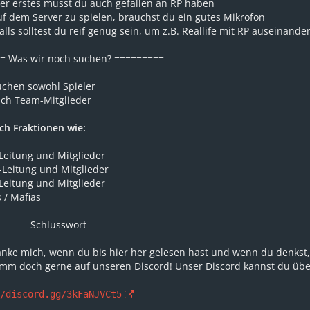
ler erstes musst du auch gefallen an RP haben
f dem Server zu spielen, brauchst du ein gutes Mikrofon
lls solltest du reif genug sein, um z.B. Reallife mit RP auseinande
= Was wir noch suchen? =========
uchen sowohl Spieler
uch Team-Mitglieder
ch Fraktionen wie:
Leitung und Mitglieder
Leitung und Mitglieder
Leitung und Mitglieder
 / Mafias
===== Schlusswort =============
anke mich, wenn du bis hier her gelesen hast und wenn du denkst,
mm doch gerne auf unseren Discord! Unser Discord kannst du über
//discord.gg/3kFaNJVCt5