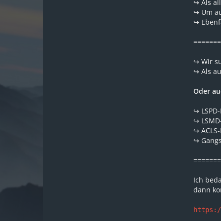
↪ Als al
↪ Um au
↪ Ebenfa
=======
↪ Wir s
↪ Als a
Oder au
↪ LSPD-
↪ LSMD-
↪ ACLS-
↪ Gangs
=======
Ich bed
dann ko
https: