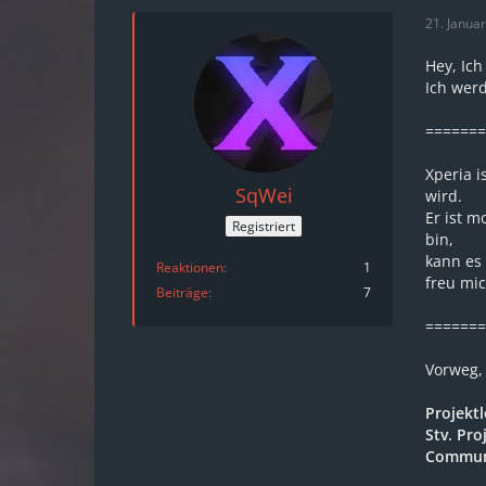
21. Janua
Hey, Ic
Ich werd
=======
Xperia i
SqWei
wird.
Er ist m
Registriert
bin,
kann es 
Reaktionen
1
freu mi
Beiträge
7
=======
Vorweg, 
Projekt
Stv. Pro
Commun