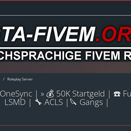
Roleplay Server
neSync | » 💰 50K Startgeld | ☎️ Fu
💉 LSMD | 🔧 ACLS |🔪 Gangs |