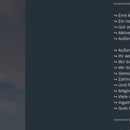
=======
↪ Eine 
↪ Ein ne
↪ Gut or
↪ Aktiv
↪ Außer
↪ Außer
↪ Ihr w
↪ Wir bi
↪ Wir b
↪ Gemo
↪ Zahlr
↪ Und f
↪ Mögli
↪ Viele
↪ Ingam
↪ Gute 
====== 