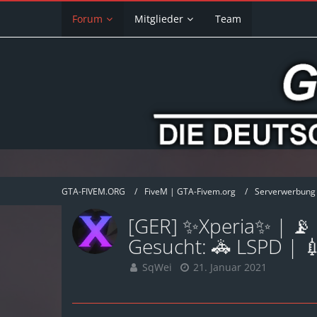
Forum
Mitglieder
Team
GTA-FIVEM.ORG
FiveM | GTA-Fivem.org
Serverwerbung
[GER] ✨Xperia✨ | 📡 O
Gesucht: 🚓 LSPD | 
SqWei
21. Januar 2021