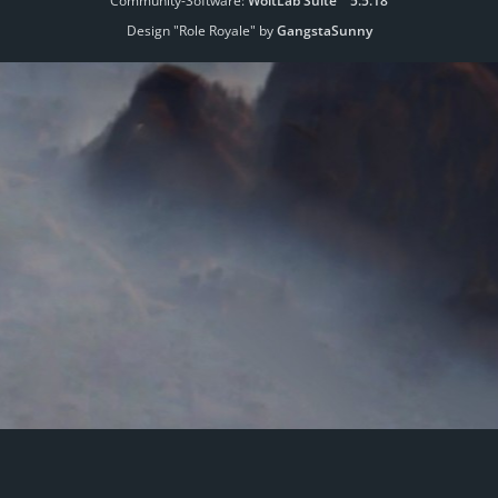
Community-Software:
WoltLab Suite™ 5.5.18
Design "Role Royale" by
GangstaSunny