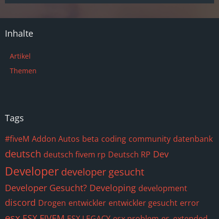
Inhalte
Artikel
Themen
Tags
#fiveM
Addon Autos
beta
coding
community
datenbank
deutsch
Dev
deutsch fivem rp
Deutsch RP
Developer
developer gesucht
Developer Gesucht?
Developing
development
discord
Drogen
entwickler
entwickler gesucht
error
esx
ESX FIVEM
ESX LEGACY
esx problem
es_extended