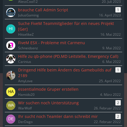
AlessCool12
20. Juli 2023
brauche Call Admin Script
1
JuliusGaming
16. April 2023
Suche FiveM Teammitglieder für ein neues Projekt
[Ger]
HitselikeZ
16. Mai 2022
FiveM ESX - Probleme mit Carmenu
Schneidsenz
9. Mai 2022
Hilfe zu qb-phone (PD,MD Leitstelle, Emergency Call)
Carinius
6. Mai 2022
Dringend Hilfe beim Ändern des Gamebuilds auf
1
2189
AmyLove
25. April 2022
essentialmode Gruper erstellen
Hamido20
4. März 2022
Wir suchen noch Unterstützung
2
WarWolf
26. Februar 2022
Ihr sucht noch Teamler dann schreibt mir
2
DerDago
22. Februar 2022