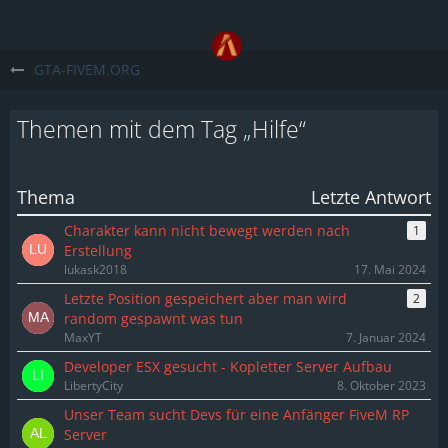
GTA-FIVEM.ORG
Themen mit dem Tag „Hilfe“
Thema
Letzte Antwort
Charakter kann nicht bewegt werden nach
1
Erstellung
lukask2018
17. Mai 2024
Letzte Position gespeichert aber man wird
2
random gespawnt was tun
MaxYT
7. Januar 2024
Developer ESX gesucht - Kopletter Server Aufbau
LibertyCity
8. Oktober 2023
Unser Team sucht Devs für eine Anfänger FiveM RP
Server