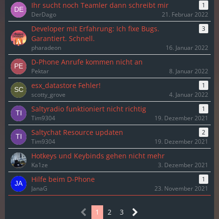
Ihr sucht noch Teamler dann schreibt mir
1
DerDago
21. Februar 2022
Developer mit Erfahrung: Ich fixe Bugs.
3
Garantiert. Schnell.
pharadeon
16. Januar 2022
D-Phone Anrufe kommen nicht an
Pektar
8. Januar 2022
esx_datastore Fehler!
1
scotty_grove
4. Januar 2022
Saltyradio funktioniert nicht richtig
1
Tim9304
19. Dezember 2021
Saltychat Resource updaten
2
Tim9304
19. Dezember 2021
Hotkeys und Keybinds gehen nicht mehr
Ka1ze
3. Dezember 2021
Hilfe beim D-Phone
1
JanaG
23. November 2021
1
2
3