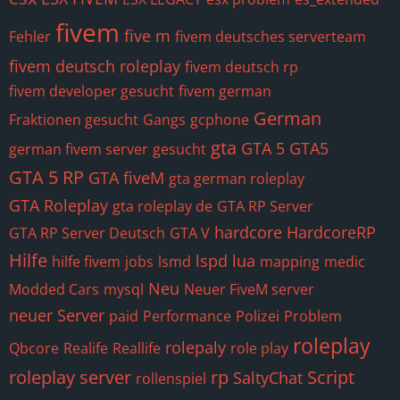
fivem
five m
Fehler
fivem deutsches serverteam
fivem deutsch roleplay
fivem deutsch rp
fivem developer gesucht
fivem german
German
Fraktionen gesucht
Gangs
gcphone
gta
GTA 5
GTA5
german fivem server
gesucht
GTA 5 RP
GTA fiveM
gta german roleplay
GTA Roleplay
gta roleplay de
GTA RP Server
hardcore
HardcoreRP
GTA RP Server Deutsch
GTA V
Hilfe
lspd
lua
hilfe fivem
jobs
lsmd
mapping
medic
Neu
Modded Cars
mysql
Neuer FiveM server
neuer Server
paid
Performance
Polizei
Problem
roleplay
rolepaly
Qbcore
Realife
Reallife
role play
roleplay server
rp
Script
SaltyChat
rollenspiel