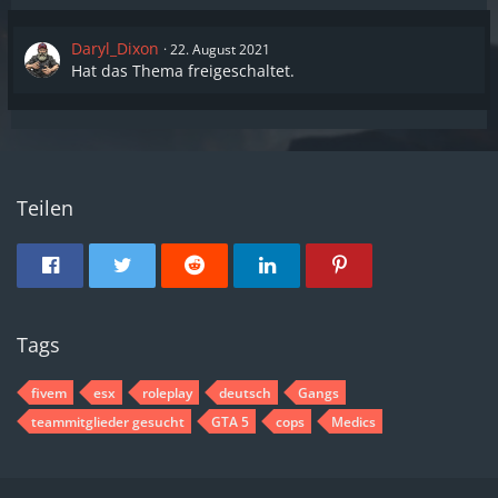
Daryl_Dixon
22. August 2021
Hat das Thema freigeschaltet.
Teilen
Tags
fivem
esx
roleplay
deutsch
Gangs
teammitglieder gesucht
GTA 5
cops
Medics