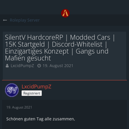
Roleplay Server
SilentV HardcoreRP | Modded Cars |
15K Startgeld | Discord-Whitelist |
Einzigartiges Konzept | Gangs und
Mafien gesucht
LxcidPumpZ
19. August 2021
LxcidPumpZ
Registriert
19. August 2021
Schönen guten Tag alle zusammen,