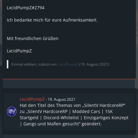
LxcidPumpZ#2794
Ich bedanke mich für eure Aufmerksamkeit.
Mit freundlichen Grüßen
LxcidPumpZ
Einmal editiert, zuletzt von
LxcidPumpZ
(
19. August 2021
)
LxcidPumpZ
19. August 2021
Hat den Titel des Themas von „SilentV HardcoreRP“
zu „SilentV HardcoreRP | Modded Cars | 15K
Startgeld | Discord-Whitelist | Einzigartiges Konzept
| Gangs und Mafien gesucht“ geändert.