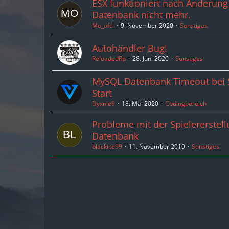
ESX funktioniert nach Änderung
Datenbank nicht mehr.
Mo_ofcl
9. November 2020
Sonstiges
Autohändler Bug!
ReloadedRp
28. Juni 2020
Sonstiges
MySQL Datenbank Timeout bei 
Start
Dyxnie9
18. Mai 2020
Codingbereich
Probleme mit der Spielererstell
Datenbank
blackice99
11. November 2019
Sonstiges