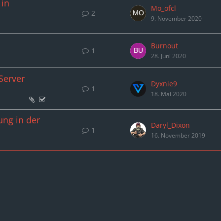
 in
Mo_ofcl
2
9. November 2020
Burnout
1
28. Juni 2020
Server
Dyxnie9
1
18. Mai 2020
ung in der
Daryl_Dixon
1
16. November 2019