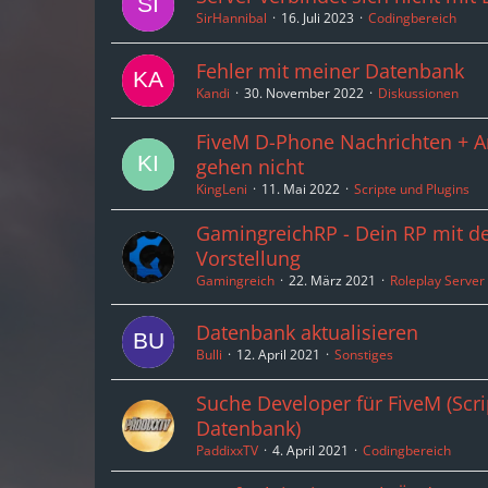
SirHannibal
16. Juli 2023
Codingbereich
Fehler mit meiner Datenbank
Kandi
30. November 2022
Diskussionen
FiveM D-Phone Nachrichten + A
gehen nicht
KingLeni
11. Mai 2022
Scripte und Plugins
GamingreichRP - Dein RP mit d
Vorstellung
Gamingreich
22. März 2021
Roleplay Server
Datenbank aktualisieren
Bulli
12. April 2021
Sonstiges
Suche Developer für FiveM (Scr
Datenbank)
PaddixxTV
4. April 2021
Codingbereich