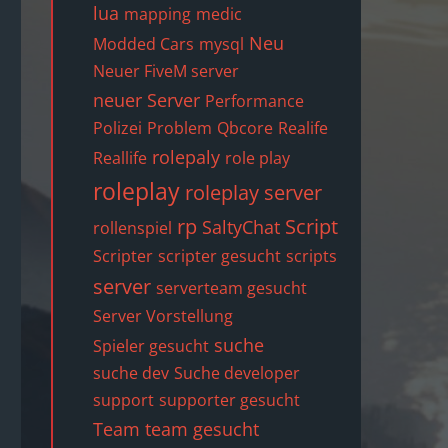
lua
mapping
medic
Neu
Modded Cars
mysql
Neuer FiveM server
neuer Server
Performance
Polizei
Problem
Qbcore
Realife
rolepaly
Reallife
role play
roleplay
roleplay server
rp
Script
SaltyChat
rollenspiel
Scripter
scripter gesucht
scripts
server
serverteam gesucht
Server Vorstellung
suche
Spieler gesucht
suche dev
Suche developer
support
supporter gesucht
Team
team gesucht