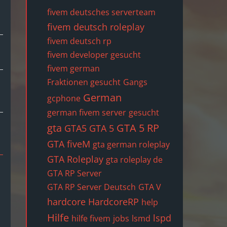
fivem deutsches serverteam
fivem deutsch roleplay
fivem deutsch rp
fivem developer gesucht
fivem german
Fraktionen gesucht
Gangs
German
gcphone
german fivem server
gesucht
gta
GTA 5 RP
GTA5
GTA 5
GTA fiveM
gta german roleplay
GTA Roleplay
gta roleplay de
GTA RP Server
GTA RP Server Deutsch
GTA V
hardcore
HardcoreRP
help
Hilfe
lspd
hilfe fivem
jobs
lsmd