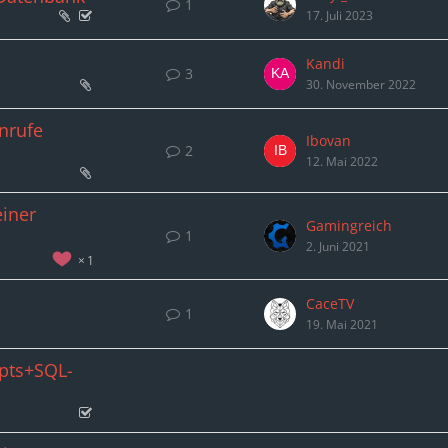
1
17. Juli 2023
Kandi
3
30. November 2022
nrufe
Ibovan
2
12. Mai 2022
einer
Gamingreich
1
2. Juni 2021
1
CaceTV
1
19. Mai 2021
ipts+SQL-