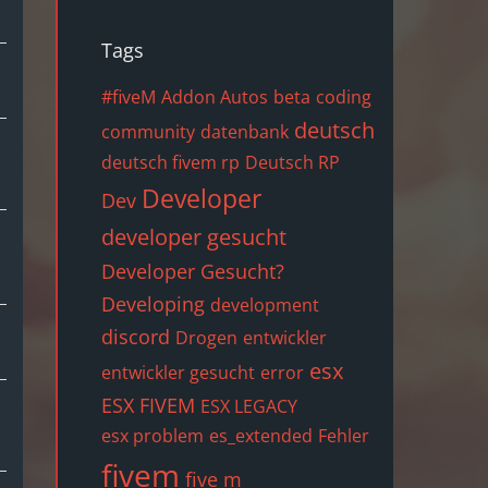
Tags
#fiveM
Addon Autos
beta
coding
deutsch
community
datenbank
deutsch fivem rp
Deutsch RP
Developer
Dev
developer gesucht
Developer Gesucht?
Developing
development
discord
Drogen
entwickler
esx
entwickler gesucht
error
ESX FIVEM
ESX LEGACY
esx problem
es_extended
Fehler
fivem
five m