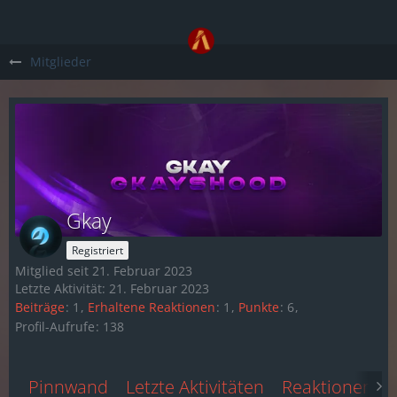
Mitglieder
Gkay
Registriert
Mitglied seit 21. Februar 2023
Letzte Aktivität:
21. Februar 2023
Beiträge
1
Erhaltene Reaktionen
1
Punkte
6
Profil-Aufrufe
138
Pinnwand
Letzte Aktivitäten
Reaktionen