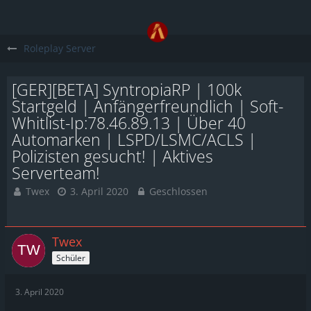
Roleplay Server
[GER][BETA] SyntropiaRP | 100k
Startgeld | Anfängerfreundlich | Soft-
Whitlist-Ip:78.46.89.13 | Über 40
Automarken | LSPD/LSMC/ACLS |
Polizisten gesucht! | Aktives
Serverteam!
Twex
3. April 2020
Geschlossen
Twex
Schüler
3. April 2020