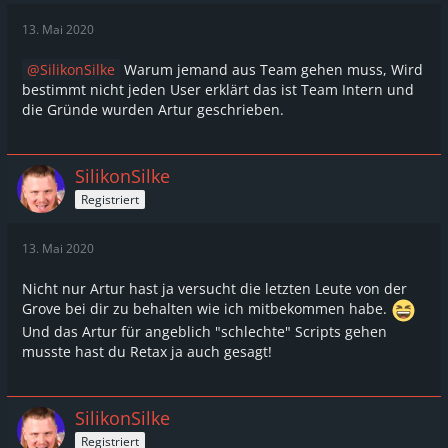
Wann sie hier Spielen sollten:
13. Mai 2020
Eine Empfehlung für den Server bekommen sie
SilikonSilke
Warum jemand aus Team gehen muss, Wird
wenn Grand Thaft Auto V den Online Multiplayer
bestimmt nicht jeden User erklärt das ist Team Intern und
eingestellt hat!
die Gründe wurden Artur geschrieben.
Denn hier können sie random Ballern ihr Fahrzeug
zerstören oder Sharkcards ergattern!
SilikonSilke
Zusätzlich gibt es auch Admins die sich gerne zu
Registriert
ihnen
Teleportieren
wenn ihr Auto mal wieder
Schrott ist!
13. Mai 2020
Nicht nur Artur hast ja versucht die letzten Leute von der
Lasst die Finger von den Server!
Grove bei dir zu behalten wie ich mitbekommen habe.
Und das Artur für angeblich "schlechte" Scripts gehen
musste hast du Retax ja auch gesagt!
SilikonSilke
Registriert