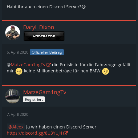
Habt ihr auch einen Discord Server?😄
Daryl_Dixon
6. April 2020
Offizieller Beitrag
@
MatzeGam1ngTv
die Preisliste für die Fahrzeuge gefällt
mir
keine Millionenbeträge für nen BMW
MatzeGam1ngTv
Registriert
7. April 2020
Aleex
Ja wir haben einen Discord Server:
https://discord.gg/8U3YUj4