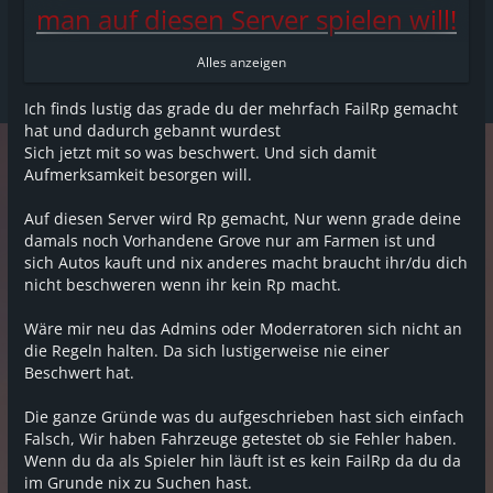
man auf diesen Server spielen will!
Alles anzeigen
Zunächst sollte man sagen das dieser
Server kein richtiger Roleplay Server ist,
Ich finds lustig das grade du der mehrfach FailRp gemacht
hat und dadurch gebannt wurdest
sondern Need for Speed mit Farmjobs wer
Sich jetzt mit so was beschwert. Und sich damit
hier auf deepes RP hofft ist hier an der
Aufmerksamkeit besorgen will.
falschen Adresse da die Leute nur drei
Auf diesen Server wird Rp gemacht, Nur wenn grade deine
Sachen machen! (Farmen / Auto kaufen /
damals noch Vorhandene Grove nur am Farmen ist und
Tunen)
sich Autos kauft und nix anderes macht braucht ihr/du dich
nicht beschweren wenn ihr kein Rp macht.
Die Admins / Moderatoren begehen
Wäre mir neu das Admins oder Moderratoren sich nicht an
täglich Regelbrüche!
die Regeln halten. Da sich lustigerweise nie einer
Beschwert hat.
Beispiele:
Die ganze Gründe was du aufgeschrieben hast sich einfach
- Schießereien am Autoverkäufer mit
Falsch, Wir haben Fahrzeuge getestet ob sie Fehler haben.
Raketenwerfen und AK's!
Wenn du da als Spieler hin läuft ist es kein FailRp da du da
im Grunde nix zu Suchen hast.
- Fahren mit SUV's in andere Fahrzeuge