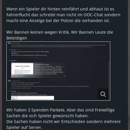
ohne Hintergrund!
Wenn ein Spieler dir hinten reinfährt und abhaut ist es
- Mischen sich in RP Situationen ein in
Fahrerflucht das schreibt man nicht im OOC-Chat sondern
macht eine Anzeige bei der Polizei die vorhanden ist.
denen sie nicht drin sein sollten!
- Bannen / Kicken Leute für Kritik von
Wir Bannen keinen wegen Kritik, Wir Bannen Leute die
Beleidigen
ihren Servern sogar eigene Entwickler!
- Ingame Käufe für 5€ / 10€ die man
gezielt an Kinder unter 18 Verkaufen will!
- Abstimmungen für TS3 Voice Plugins
werden wegen Streamern abgebrochen
weil diese über Ingame Voice reden
wollen!
Wann sie hier Spielen sollten:
Wir haben 3 Spenden Parkete, Aber das sind Freiwillige
Eine Empfehlung für den Server bekommen sie
Sachen die sich Spieler gewünscht haben.
wenn Grand Thaft Auto V den Online Multiplayer
Die Sachen haben nicht wir Entschieden sondern mehrere
eingestellt hat!
Spieler auf Server.