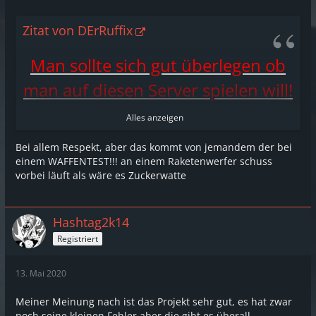
Zitat von DErRuffix
Man sollte sich gut überlegen ob
man auf diesen Server spielen will!
Alles anzeigen
Zunächst sollte man sagen das dieser
Server kein richtiger Roleplay Server ist,
Bei allem Respekt, aber das kommt von jemandem der bei
einem WAFFENTEST!!! an einem Raketenwerfer schuss
sondern Need for Speed mit Farmjobs wer
vorbei läuft als wäre es Zuckerwatte
hier auf deepes RP hofft ist hier an der
falschen Adresse da die Leute nur drei
Sachen machen! (Farmen / Auto kaufen /
Hashtag2k14
Tunen)
Registriert
13. Mai 2020
Die Admins / Moderatoren begehen
täglich Regelbrüche!
Meiner Meinung nach ist das Projekt sehr gut, es hat zwar
noch seine kleinen Fehler aber die gibt es überall.