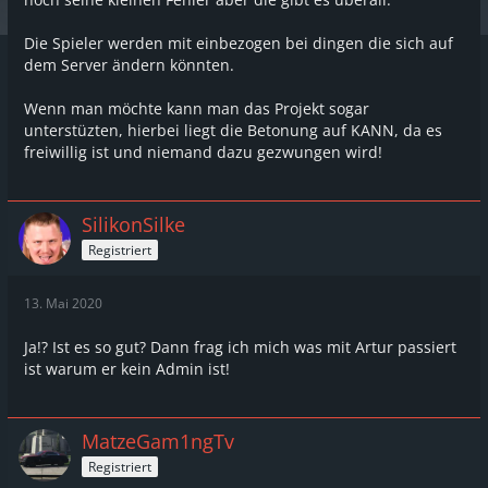
Beispiele:
Die Spieler werden mit einbezogen bei dingen die sich auf
- Schießereien am Autoverkäufer mit
dem Server ändern könnten.
Raketenwerfen und AK's!
Wenn man möchte kann man das Projekt sogar
- Fahren mit SUV's in andere Fahrzeuge
unterstüzten, hierbei liegt die Betonung auf KANN, da es
ohne Hintergrund!
freiwillig ist und niemand dazu gezwungen wird!
- Mischen sich in RP Situationen ein in
denen sie nicht drin sein sollten!
SilikonSilke
- Bannen / Kicken Leute für Kritik von
Registriert
ihren Servern sogar eigene Entwickler!
- Ingame Käufe für 5€ / 10€ die man
13. Mai 2020
gezielt an Kinder unter 18 Verkaufen will!
Ja!? Ist es so gut? Dann frag ich mich was mit Artur passiert
- Abstimmungen für TS3 Voice Plugins
ist warum er kein Admin ist!
werden wegen Streamern abgebrochen
weil diese über Ingame Voice reden
MatzeGam1ngTv
wollen!
Registriert