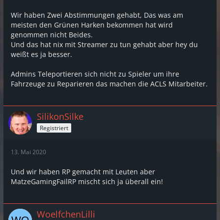
Denn hier können sie random Ballern ihr Fahrzeug
Wir haben Zwei Abstimmungen gehabt, Das was am
zerstören oder Sharkcards ergattern!
meisten den Grünen Harken bekommen hat wird
genommen nicht Beides.
Zusätzlich gibt es auch Admins die sich gerne zu
Und das hat nix mit Streamer zu tun gehabt aber hey du
ihnen
Teleportieren
wenn ihr Auto mal wieder
weißt es ja besser.
Schrott ist!
Admins Teleportieren sich nicht zu Spieler um ihre
Fahrzeuge zu Reparieren das machen die ACLS Mitarbeiter.
Lasst die Finger von den Server!
SilikonSilke
Registriert
13. Mai 2020
Und wir haben RP gemacht mit Leuten aber
MatzeGamingFailRP mischt sich ja überall ein!
WoelfchenLilli